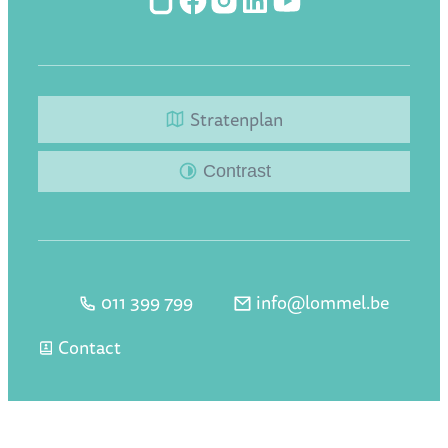
Hoplr
Facebook
Instagram
LinkedIn
YouTube
Stratenplan
Contrast
011 399 799
info
@
lommel.be
Tel.
E-mail
Contact