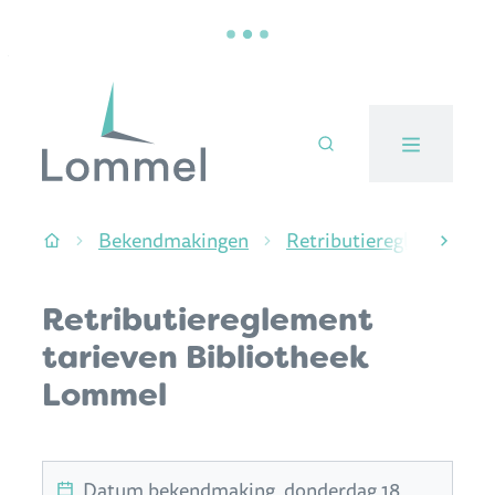
Naar inhoud
Stad Lommel
Bekendmakingen
Retributiereglementen
Startpagina
scroll
Retributiereglement
tarieven Bibliotheek
Lommel
Datum bekendmaking
donderdag 18