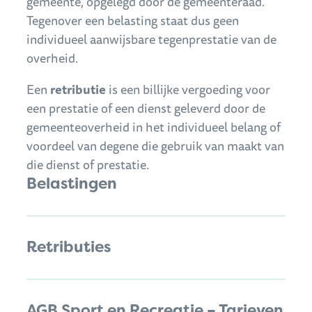
gemeente, opgelegd door de gemeenteraad.
Tegenover een belasting staat dus geen
individueel aanwijsbare tegenprestatie van de
overheid.
Een
retributie
is een billijke vergoeding voor
een prestatie of een dienst geleverd door de
gemeenteoverheid in het individueel belang of
voordeel van degene die gebruik van maakt van
Thema's
die dienst of prestatie.
Belastingen
Retributies
AGB Sport en Recreatie – Tarieven