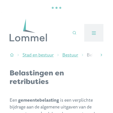
Naar inhoud
Stad Lommel
Stad en bestuur
Bestuur
Belastingen e
Startpagina
scroll
Belastingen en
retributies
Een
gemeentebelasting
is een verplichte
bijdrage aan de algemene uitgaven van de