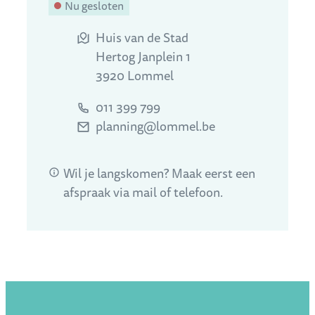
Nu gesloten
Adres
Huis van de Stad
Hertog Janplein 1
,
3920
Lommel
Tel.
011 399 799
E-mail
planning
@
lommel.be
Wil je langskomen? Maak eerst een
afspraak via mail of telefoon.