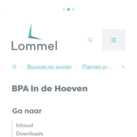
Naar inhoud
Stad Lommel
Bouwen en wonen
Plannen en studies
Startpagina
scroll
BPA In de Hoeven
Ga naar
Inhoud
Downloads