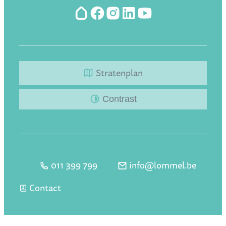
Hoplr
Facebook
Instagram
LinkedIn
YouTube
Stratenplan
Contrast
011 399 799
info
@
lommel.be
Tel.
E-mail
Contact