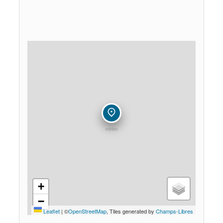
+
−
Leaflet
|
©
OpenStreetMap
, Tiles generated by
Champs-Libres