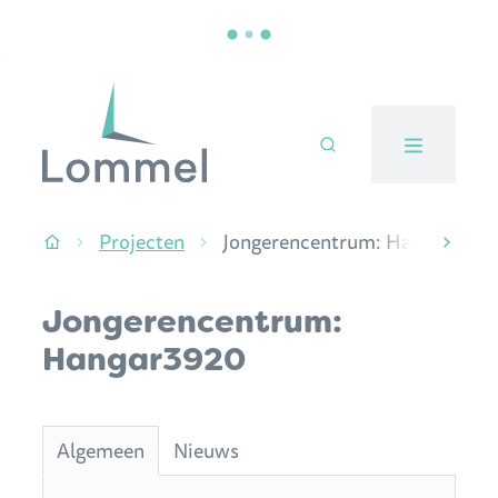
Naar inhoud
Stad Lommel
Projecten
Jongerencentrum: Hangar3920
Startpagina
scroll
Jongerencentrum:
Hangar3920
Algemeen
Nieuws