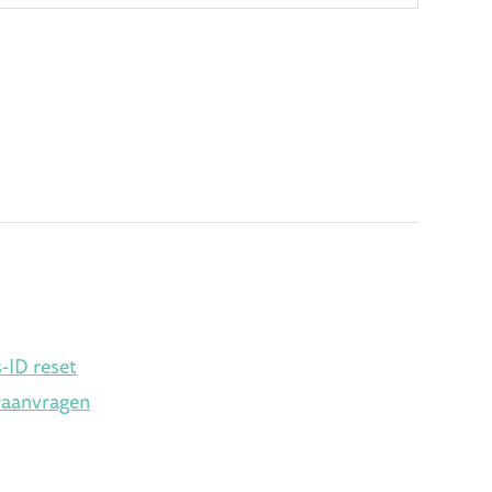
s-ID reset
eraanvragen