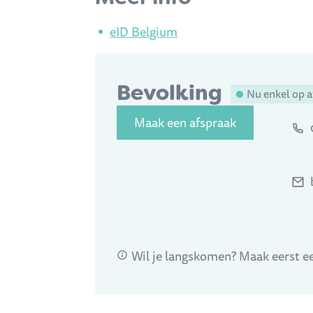
eID Belgium
Contact
Bevolking
Nu enkel op a
Maak een afspraak
Adres
Tel.
E-mail
Wil je langskomen? Maak eerst ee