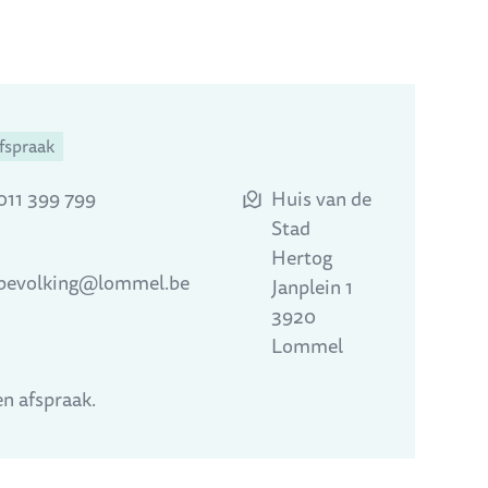
fspraak
011 399 799
Huis van de
Stad
Hertog
bevolking
@
lommel.be
Janplein 1
,
3920
Lommel
n afspraak.