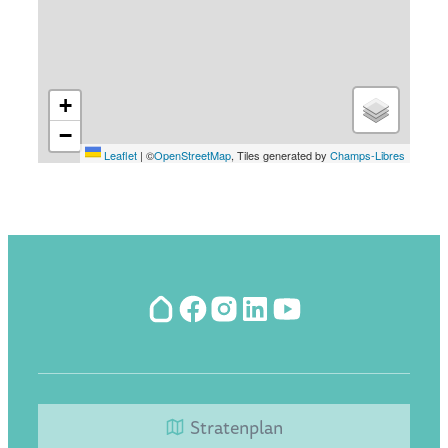
+
−
Leaflet
|
©
OpenStreetMap
, Tiles generated by
Champs-Libres
Hoplr
Facebook
Instagram
LinkedIn
YouTube
Stratenplan