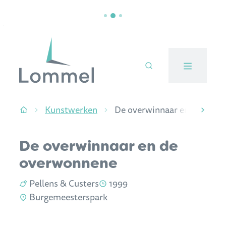
Naar inhoud
Stad Lommel
Kunstwerken
De overwinnaar en de over
Startpagina
scroll
De overwinnaar en de
overwonnene
Kunstenaar:
Jaartal:
Pellens & Custers
1999
Locatie:
Burgemeesterspark