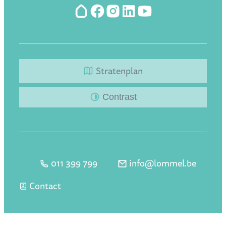
Hoplr
Facebook
Instagram
LinkedIn
YouTube
Stratenplan
Contrast
011 399 799
info
@
lommel.be
Tel.
E-mail
Contact