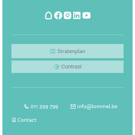
Hoplr
Facebook
Instagram
LinkedIn
YouTube
Stratenplan
Contrast
011 399 799
info
@
lommel.be
Tel.
E-mail
Contact