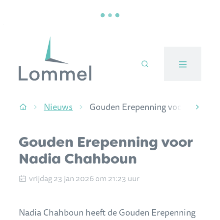
Naar inhoud
Stad Lommel
Nieuws
Gouden Erepenning voor Nadia 
Startpagina
scroll
Gouden Erepenning voor
Nadia Chahboun
Gepubliceerd op
vrijdag 23 jan 2026 om 21:23 uur
Nadia Chahboun heeft de Gouden Erepenning