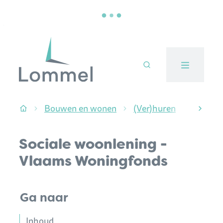
Naar inhoud
Stad Lommel
Bouwen en wonen
(Ver)huren
Sociale
Startpagina
scroll
Sociale woonlening -
Vlaams Woningfonds
Ga naar
Inhoud