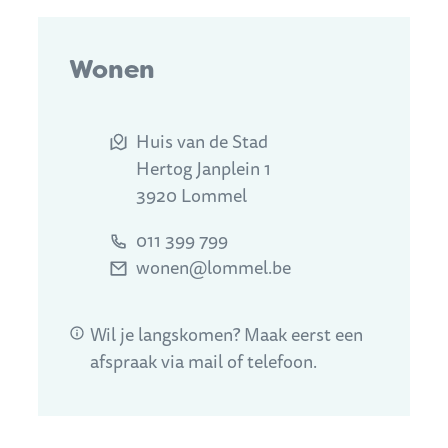
Contact
Wonen
Adres
Huis van de Stad
Hertog Janplein 1
,
3920
Lommel
Tel.
011 399 799
E-mail
wonen
@
lommel.be
Wil je langskomen? Maak eerst een
afspraak via mail of telefoon.