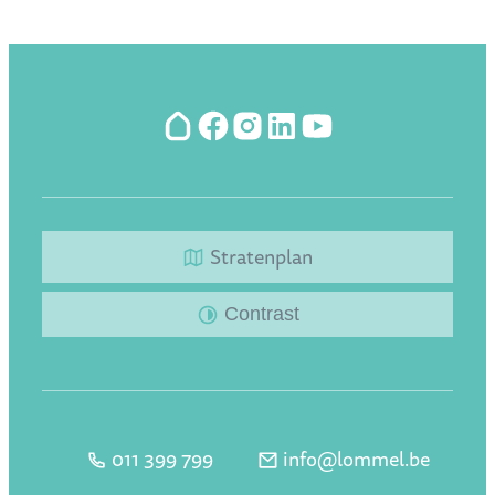
Hoplr
Facebook
Instagram
LinkedIn
YouTube
Stratenplan
Contrast
011 399 799
info
@
lommel.be
Tel.
E-mail