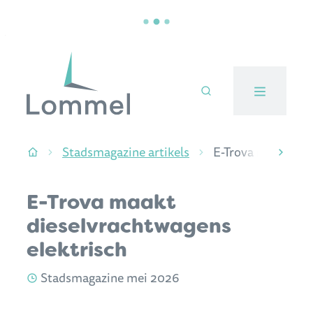
Naar inhoud
Stad Lommel
Stadsmagazine artikels
E-Trova maakt die
Startpagina
scroll
E-Trova maakt
dieselvrachtwagens
elektrisch
Jaartal:
Stadsmagazine mei 2026