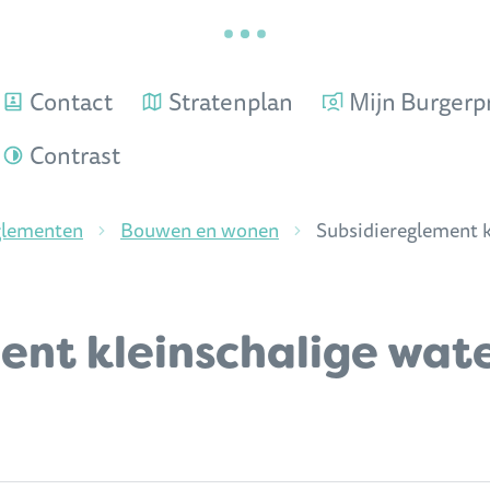
Contact
Stratenplan
Mijn Burgerpr
Contrast
glementen
Bouwen en wonen
Subsidiereglement k
ent kleinschalige wat