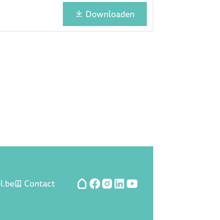
Downloaden
l.be
Contact
Hoplr
Facebook
Instagram
LinkedIn
YouTube