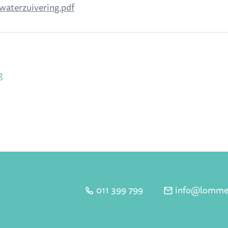
waterzuivering.pdf
g
011 399 799
info
@
lomme
Tel.
E-mail