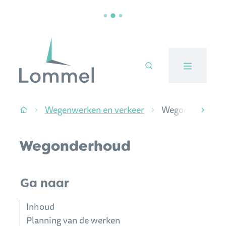
Naar inhoud
Stad Lommel
Wegenwerken en verkeer
Wegonderhoud
Startpagina
scroll
Wegonderhoud
Ga naar
Inhoud
Planning van de werken