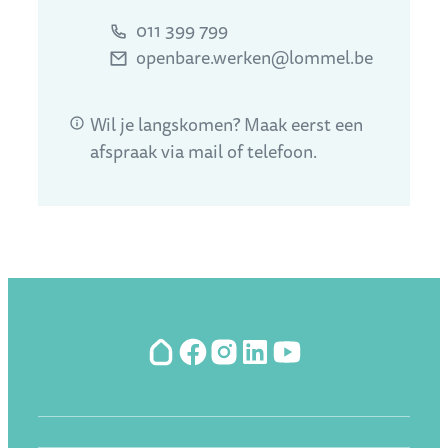
Tel.
011 399 799
E-mail
openbare.werken
@
lommel.be
Wil je langskomen? Maak eerst een
afspraak via mail of telefoon.
Hoplr
Facebook
Instagram
LinkedIn
YouTube