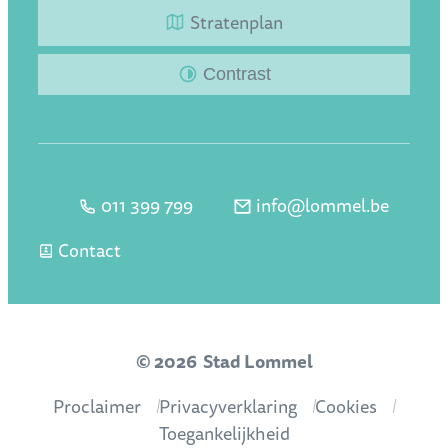
Stratenplan
Contrast
011 399 799
info
@
lommel.be
Tel.
E-mail
Contact
© 2026
Stad Lommel
Proclaimer
Privacyverklaring
Cookies
Toegankelijkheid