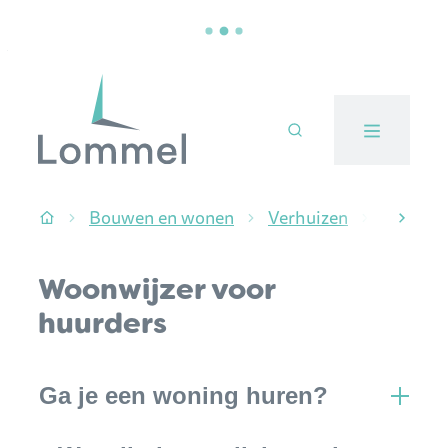
Naar inhoud
Stad Lommel
Bouwen en wonen
Verhuizen
Woonwij
Startpagina
scroll
Woonwijzer voor
huurders
Inhoud
Ga je een woning huren?