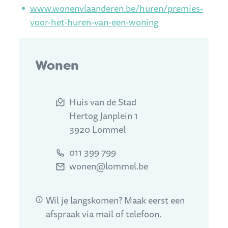
www.wonenvlaanderen.be/huren/premies-
voor-het-huren-van-een-woning
Contact
Wonen
Adres
Huis van de Stad
Hertog Janplein 1
,
3920
Lommel
Tel.
011 399 799
E-mail
wonen
@
lommel.be
Wil je langskomen? Maak eerst een
afspraak via mail of telefoon.