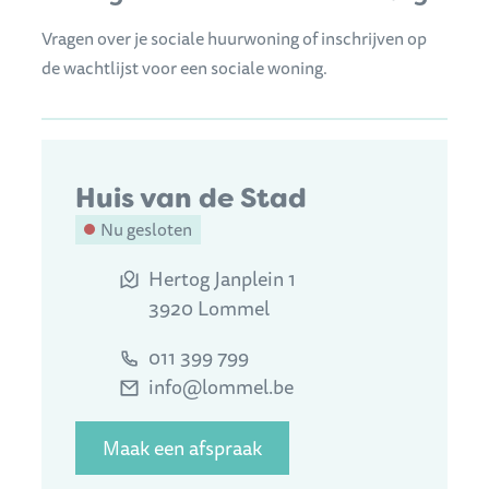
Vragen over je sociale huurwoning of inschrijven op
de wachtlijst voor een sociale woning.
Contact
Huis van de Stad
Nu gesloten
Adres
Hertog Janplein 1
,
3920
Lommel
Tel.
011 399 799
E-mail
info
@
lommel.be
Maak een afspraak