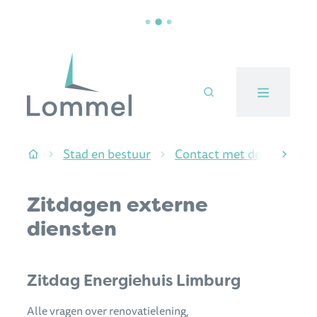
Naar inhoud
Stad Lommel
Stad en bestuur
Contact met de diensten
Startpagina
scroll
Zitdagen externe
diensten
Thema's
Zitdag Energiehuis Limburg
Alle vragen over renovatielening,